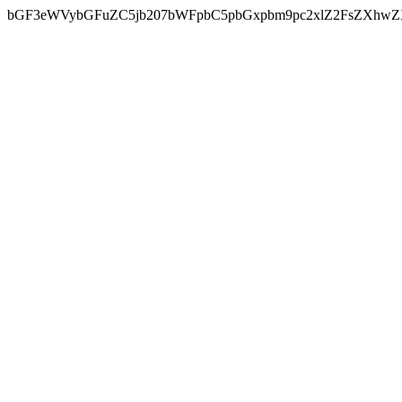
bGF3eWVybGFuZC5jb207bWFpbC5pbGxpbm9pc2xlZ2FsZXhwZX