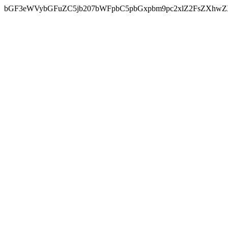
bGF3eWVybGFuZC5jb207bWFpbC5pbGxpbm9pc2xlZ2FsZXhwZX