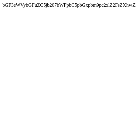
bGF3eWVybGFuZC5jb207bWFpbC5pbGxpbm9pc2xlZ2FsZXhwZX